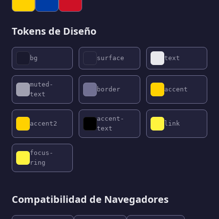
Tokens de Diseño
bg
surface
text
muted-
border
accent
text
accent-
accent2
link
text
focus-
ring
Compatibilidad de Navegadores