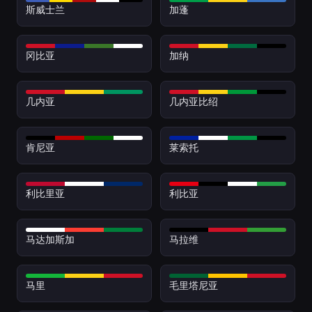
斯威士兰
加蓬
冈比亚
加纳
几内亚
几内亚比绍
肯尼亚
莱索托
利比里亚
利比亚
马达加斯加
马拉维
马里
毛里塔尼亚