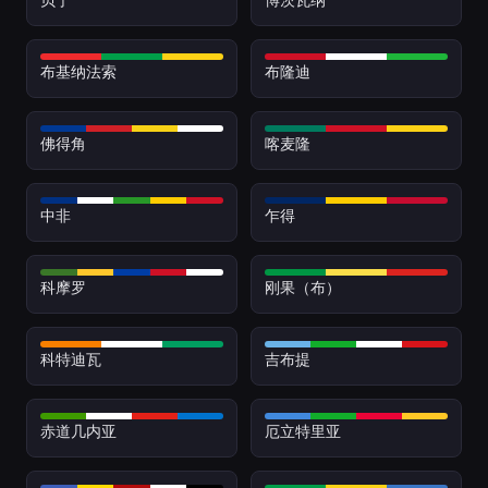
布基纳法索
布隆迪
佛得角
喀麦隆
中非
乍得
科摩罗
刚果（布）
科特迪瓦
吉布提
赤道几内亚
厄立特里亚