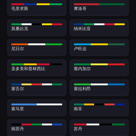
毛里求斯
摩洛哥
莫桑比克
纳米比亚
尼日尔
卢旺达
圣多美和普林西比
塞内加尔
塞舌尔
塞拉利昂
索马里
南非
南苏丹
苏丹